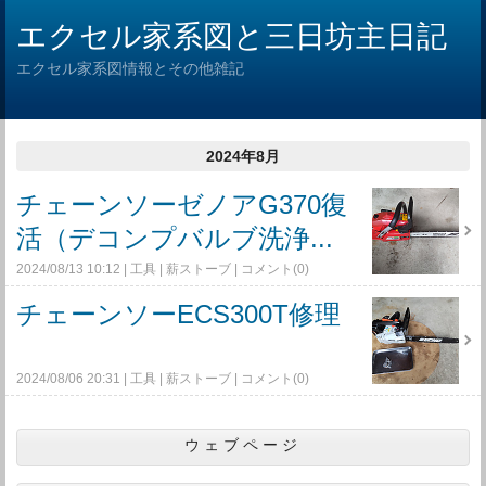
エクセル家系図と三日坊主日記
エクセル家系図情報とその他雑記
2024年8月
チェーンソーゼノアG370復
活（デコンプバルブ洗浄...
2024/08/13 10:12
工具
薪ストーブ
コメント(0)
チェーンソーECS300T修理
2024/08/06 20:31
工具
薪ストーブ
コメント(0)
ウェブページ