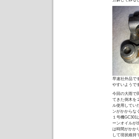
早速社外品で
やすいようで
今回の大雨で
てきた倒木を
ル使用してい
ンがかからなく
１号機GC30
ーンオイルが
は時間がかか
して現状維持