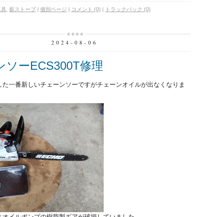
工具
,
薪ストーブ
|
個別ページ
|
コメント (0)
|
トラックバック (0)
2024-08-06
ソーECS300T修理
した一番新しいチェーンソーですがチェーンオイルが出なくなりま
とオイルポンプの樹脂製ギアが破損していました。