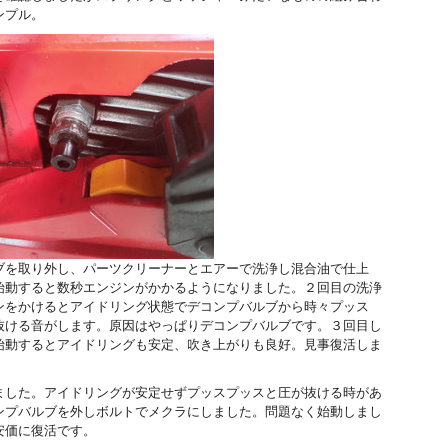
ンプル。
ブを取り外し、パーツクリーナーとエアーで洗浄し混合油で仕上
始動すると数秒エンジンがかかるようになりました。２回目の洗浄
ンをかけるとアイドリング状態でデコンプバルブから時々プッス
抜ける音がします。原因はやっぱりデコンプバルブです。３回目し
始動するとアイドリングも安定、吹き上がりも良好。見事復活しま
ました。アイドリングが安定せずプッスプッスと圧が抜ける時があ
ンプバルブを外しボルトでメクラにしました。問題なく始動しまし
安価に復活です。