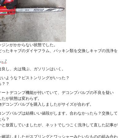
ンジンがかからない状態でした。
だったキャブのダイヤフラム、パッキン類を交換しキャブの洗浄を
ず
は良し、火は飛ぶ、ガソリンはいく。
ないような？ピストンリングがいった？
る？？
オートデコンプ機能が付いていて、デコンプバルブの不良を疑い
したが状態は変わらず。
物デコンプバルブを購入しましたがサイズが合わず。
コンプバルブは結構いい値段がします。合わなかったら？交換して
たら？
かと放置していましたが、ネットでしつこく洗浄して直した記事が
を確認しましたがスプリングとワッシャーみたいなものの組み合わ