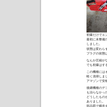
初爆だけでエ
最初に未整備
しました。
状態は変わら
プラグの状態
なんか圧縮が
でも初爆はす
この機種には
軽く清掃しま
アマゾンで安
後継機種のデ
も治らなかっ
どうしたもの
ありました。
部品図で構造