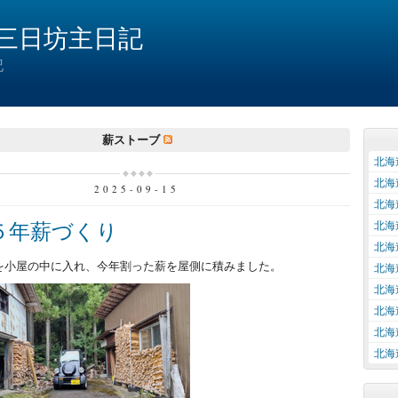
三日坊主日記
記
薪ストーブ
北海
北海
2025-09-15
北海
５年薪づくり
北海
北海
を小屋の中に入れ、今年割った薪を屋側に積みました。
北海
北海
北海
北海
北海