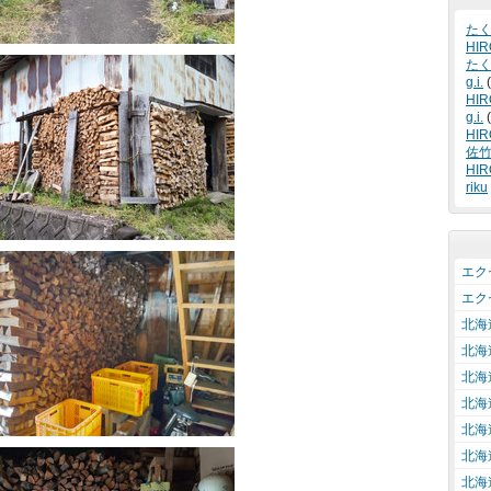
た
HIR
た
g.i.
(
HIR
g.i.
(
HIR
佐
HIR
riku
エクセ
エクセ
北海
北海
北海
北海
北海
北海
北海