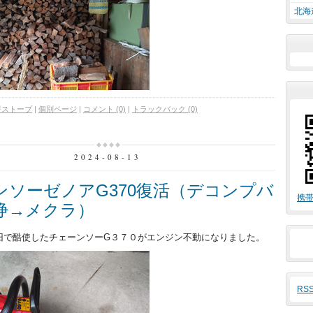
北海
薪ストーブ
|
個別ページ
|
コメント (0)
|
トラックバック (0)
2024-08-13
ンソーゼノアG370復活（デコンプバ
携帯
浄→メクラ）
旧で酷使したチェーンソーG３７０がエンジン不動になりました。
RS