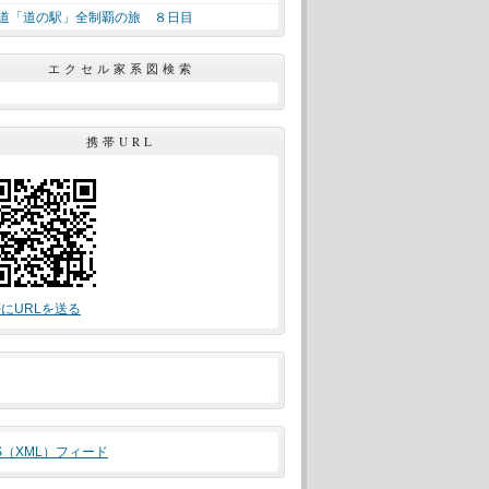
道「道の駅」全制覇の旅 ８日目
エクセル家系図検索
携帯URL
にURLを送る
S（XML）フィード