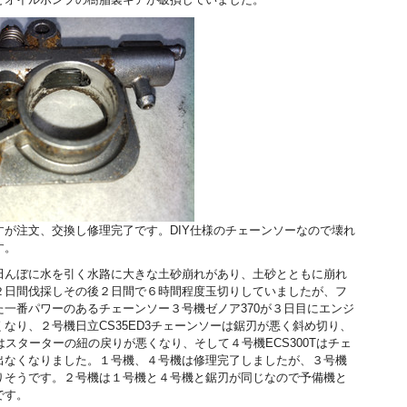
すが注文、交換し修理完了です。DIY仕様のチェーンソーなので壊れ
す。
田んぼに水を引く水路に大きな土砂崩れがあり、土砂とともに崩れ
２日間伐採しその後２日間で６時間程度玉切りしていましたが、フ
た一番パワーのあるチェーンソー３号機ゼノア370が３日目にエンジ
なり、２号機日立CS35ED3チェーンソーは鋸刃が悪く斜め切り、
1はスターターの紐の戻りが悪くなり、そして４号機ECS300Tはチェ
出なくなりました。１号機、４号機は修理完了しましたが、３号機
りそうです。２号機は１号機と４号機と鋸刃が同じなので予備機と
です。