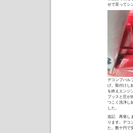
せで至ってシ
デコンプバル
げ。取付けし
を終えエンジ
プッスと圧が
つこく洗浄し
した。
追記 再発し
ります。デコ
た。数十円で