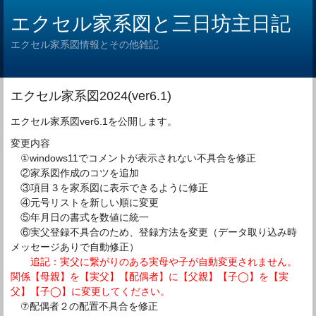
エクセル家系図と三日坊主日記
エクセル家系図情報とその他雑記
エクセル家系図2024(ver6.1)
エクセル家系図ver6.1を公開します。
変更内容
①windows11でコメントが表示されない不具合を修正
②家系図作成のコツを追加
③項目３を家系図に表示できるように修正
④元号リストを新しい順に変更
⑤年月日の書式を数値に統一
⑥実父登録不具合のため、登録方法を変更（データ取り込み時
メッセージありで自動修正）
追記：実父に繋がりのある実母や子が自動変更されません。
関係【母親】を【実父】【配偶者】に【
父親】【子◯】を【実
父】【子◯】に変更してください。
⑦配偶者２の配置不具合を修正