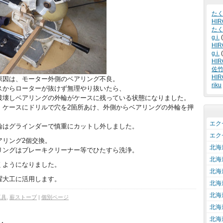
た
HIR
た
g.i.
(
HIR
g.i.
(
HIR
佐
HIR
原因は、モーター外側のベアリング不良。
riku
スからローターが抜けず無理やり抜いたら、
破壊しベアリングの外輪がケースに残っている状態になりました。
、ケースにドリルで穴を2箇所あけ、外側からベアリングの外輪を押
エクセ
輪はグラインダーで慎重にカットし外しました。
エクセ
アリング2個交換。
北海
リングはブレーキクリーナー等でひたすら洗浄。
北海
くようになりました。
北海
曜大工に活用します。
北海
北海
工具
,
薪ストーブ
|
個別ページ
北海
北海