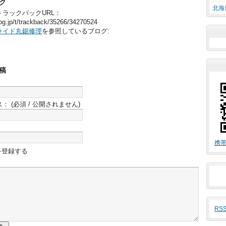
ク
北海
ラックバックURL：
blog.jp/t/trackback/35266/34270524
ライド丸鋸修理
を参照しているブログ:
稿
ス：
(必須 / 公開されません)
携帯
を登録する
RS