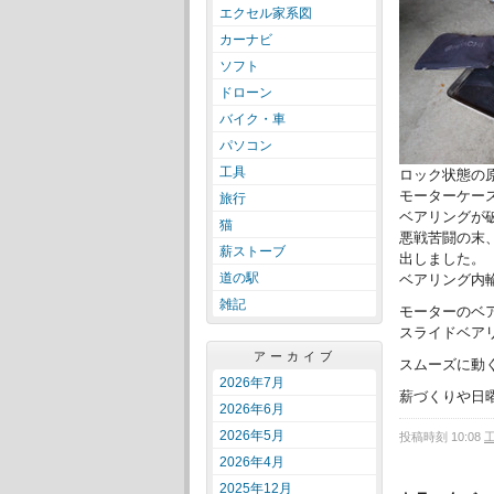
エクセル家系図
カーナビ
ソフト
ドローン
バイク・車
パソコン
工具
ロック状態の
モーターケー
旅行
ベアリングが
猫
悪戦苦闘の末
薪ストーブ
出しました。
道の駅
ベアリング内
雑記
モーターのベ
スライドベア
アーカイブ
スムーズに動
2026年7月
薪づくりや日
2026年6月
2026年5月
投稿時刻 10:08
2026年4月
2025年12月