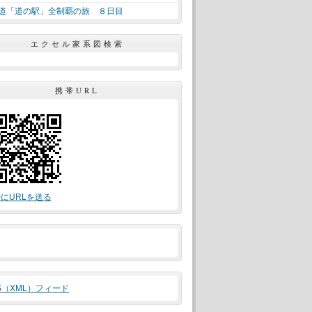
道「道の駅」全制覇の旅 ８日目
エクセル家系図検索
携帯URL
にURLを送る
S（XML）フィード