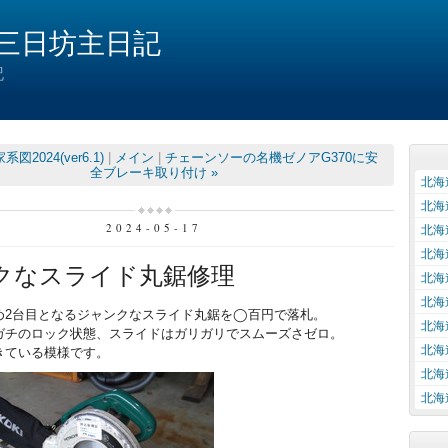
三日坊主日記
記
図2024(ver6.1)
|
メイン
|
チェーンソーの名機ゼノアG370に安
全ブレーキ取り付け »
北海
北海
2024-05-17
北海
北海
クなスライド丸鋸修理
北海
北海
め2台目となるジャンクなスライド丸鋸を◯百円で落札。
北海
ガチのロック状態、スライドはガリガリでスムーズさゼロ。
北海
きている模様です。
北海
北海