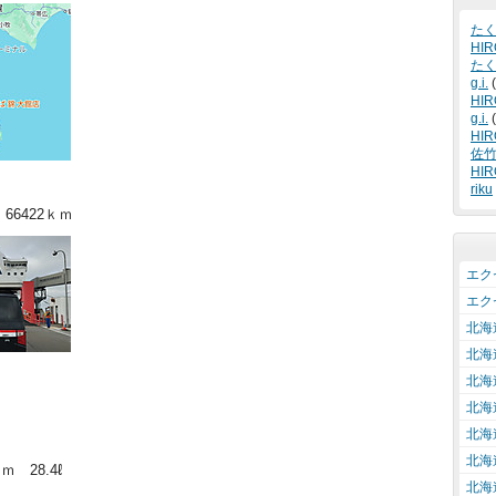
た
HIR
た
g.i.
(
HIR
g.i.
(
HIR
佐
HIR
riku
66422ｋｍ
エクセ
エクセ
北海
北海
北海
北海
北海
北海
ｍ 28.4ℓ
北海