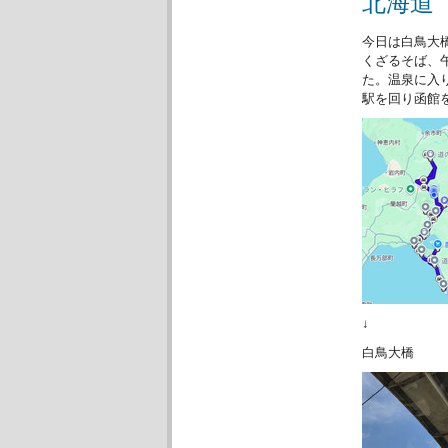
北海道
今日は白鳥大
くざるそば、
た。温泉に入
駅を回り函館
↓
白鳥大橋