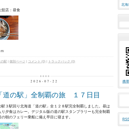
北海
大舘店：昼食
ｋｍ
道の駅
|
個別ページ
|
コメント (0)
|
トラックバック (0)
2026-07-22
携帯
「道の駅」全制覇の旅 １７日目
の駅３駅回り北海道「道の駅」全１２８駅完全制覇しました。昼は
入り夕食はカレー。デジタル版の道の駅スタンプラリーも完全制覇
日の朝のフェリー乗船に備え早目に寝ます。
RS