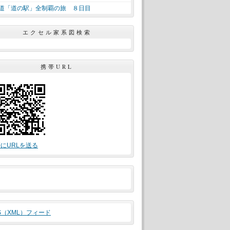
道「道の駅」全制覇の旅 ８日目
エクセル家系図検索
携帯URL
にURLを送る
S（XML）フィード