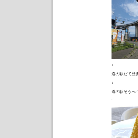
↓
道の駅だて歴
↓
道の駅そうべ