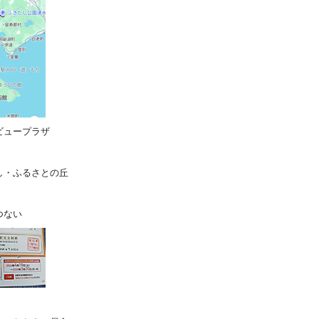
ビュープラザ
し・ふるさとの丘
つない