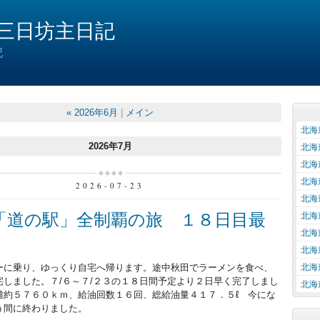
三日坊主日記
記
« 2026年6月
|
メイン
北海
2026年7月
北海
北海
北海
2026-07-23
北海
「道の駅」全制覇の旅 １８日目最
北海
北海
北海
ーに乗り、ゆっくり自宅へ帰ります。途中秋田でラーメンを食べ、
北海
宅しました。７/６～７/２３の１８日間予定より２日早く完了しまし
北海
離約５７６０ｋｍ、給油回数１６回、総給油量４１７．５ℓ 今にな
う間に終わりました。