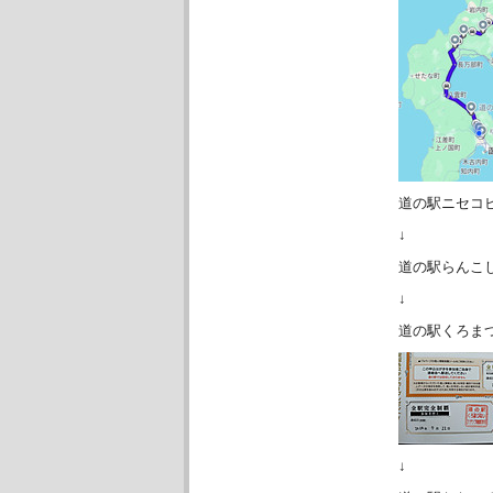
道の駅ニセコ
↓
道の駅らんこ
↓
道の駅くろま
↓