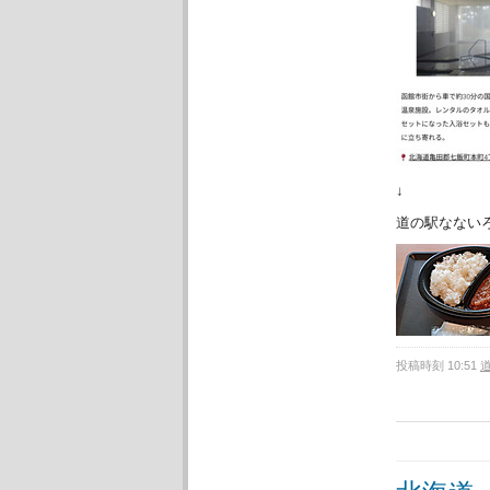
↓
道の駅なない
投稿時刻 10:51