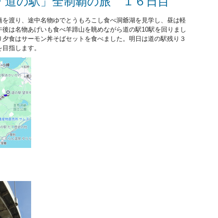
「道の駅」全制覇の旅 １６日目
橋を渡り、途中名物ゆでとうもろこし食べ洞爺湖を見学し、昼は軽
午後は名物あげいも食べ羊蹄山を眺めながら道の駅10駅を回りまし
り夕食はサーモン丼そばセットを食べました。明日は道の駅残り３
を目指します。