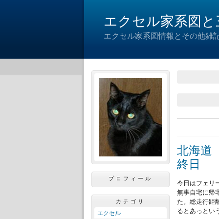
エクセル家系図と
エクセル家系図情報とその他雑
北海道
終日
プロフィール
今日はフェリ
無事自宅に帰
カテゴリ
た。総走行距
るとあっとい
エクセル