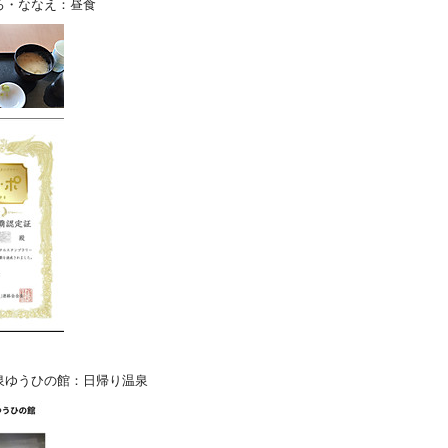
ろ・ななえ：昼食
泉ゆうひの館：日帰り温泉