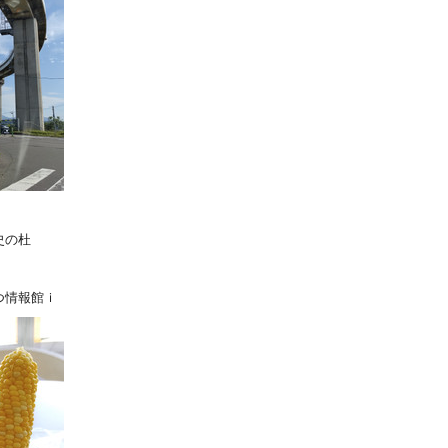
史の杜
つ情報館ｉ