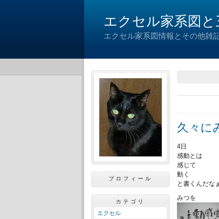
エクセル家系図と
エクセル家系図情報とその他雑
久々に
4日
感動とは
感じて
動く
プロフィール
と書くんだな
みつを
カテゴリ
エクセル