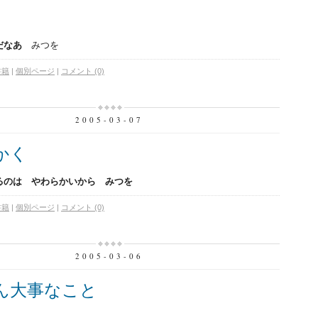
んだなあ
みつを
書籍
|
個別ページ
|
コメント (0)
2005-03-07
かく
るのは やわらかいから みつを
書籍
|
個別ページ
|
コメント (0)
2005-03-06
ん大事なこと