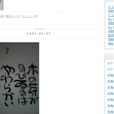
た
HIR
た
書籍
|
個別ページ
|
コメント (0)
g.i.
(
HIR
g.i.
(
HIR
2005-04-07
佐
HIR
riku
エクセ
エクセ
北海
北海
北海
北海
北海
北海
北海