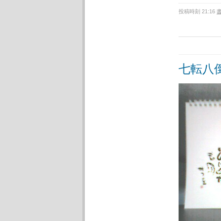
投稿時刻 21:16
七転八