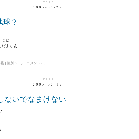
2005-03-27
地球？
くった
んだよなあ
書籍
|
個別ページ
|
コメント (0)
2005-03-17
しないでなまけない
で
ら