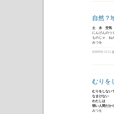
自然？
土 水 空気
にんげんのつ
ものじゃ ね
みつを
投稿時刻 23:11
むりを
むりをしない
なまけない
わたしは
弱い人間だか
みつを