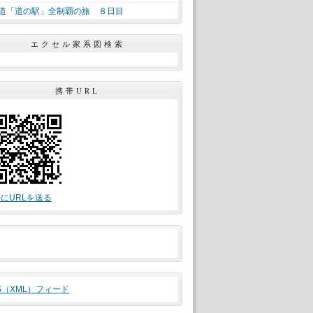
道「道の駅」全制覇の旅 ８日目
エクセル家系図検索
携帯URL
にURLを送る
S（XML）フィード