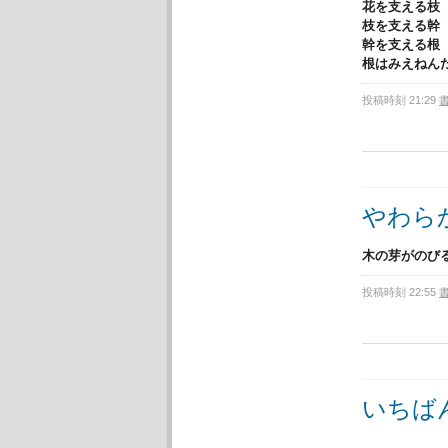
花を支える枝
枝を支える幹
幹を支える根
根はみえね
投稿時刻 21:29
やわら
木の芽がのび
投稿時刻 22:55
いちば