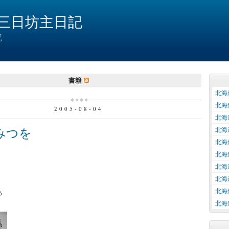
三日坊主日記
記
書籍
北海
北海
2005-08-04
北海
みつを
北海
北海
北海
北海
北海
北海
ぁ
北海