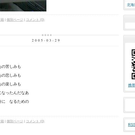
北海
書籍
|
個別ページ
|
コメント (0)
2005-03-29
あの苦しみも
あの悲しみも
あの楽しみも
携帯
になったんだなあ
分に なるための
書籍
|
個別ページ
|
コメント (0)
RS