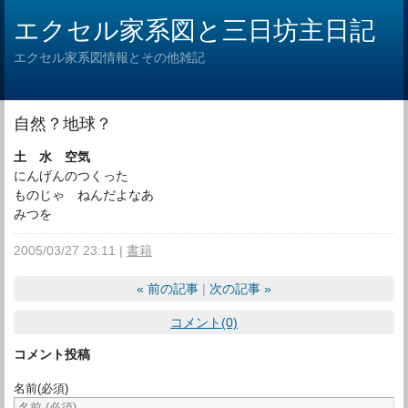
エクセル家系図と三日坊主日記
エクセル家系図情報とその他雑記
自然？地球？
土 水 空気
にんげんのつくった
ものじゃ ねんだよなあ
みつを
2005/03/27 23:11
書籍
«
前の記事
次の記事
»
コメント(0)
コメント投稿
名前
(必須)