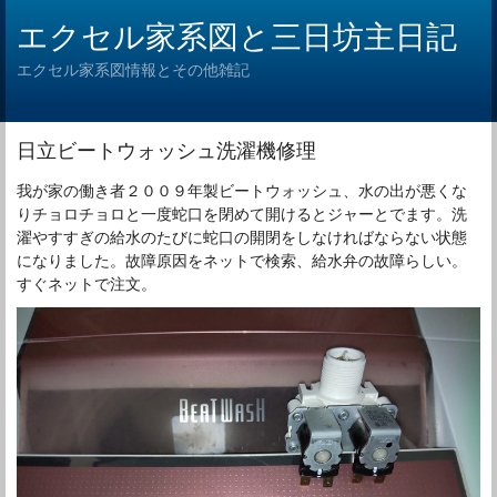
エクセル家系図と三日坊主日記
エクセル家系図情報とその他雑記
日立ビートウォッシュ洗濯機修理
我が家の働き者２００９年製ビートウォッシュ、水の出が悪くな
りチョロチョロと一度蛇口を閉めて開けるとジャーとでます。洗
濯やすすぎの給水のたびに蛇口の開閉をしなければならない状態
になりました。故障原因をネットで検索、給水弁の故障らしい。
すぐネットで注文。