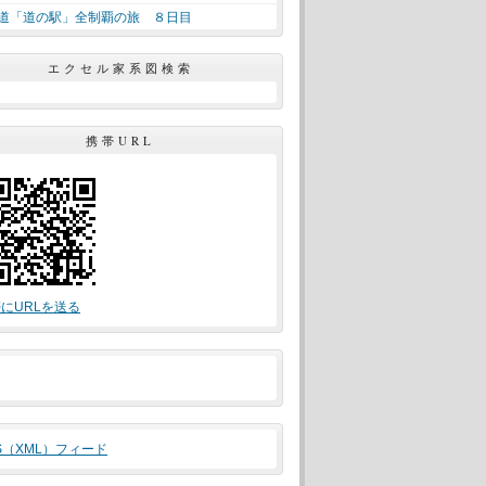
道「道の駅」全制覇の旅 ８日目
エクセル家系図検索
携帯URL
にURLを送る
S（XML）フィード