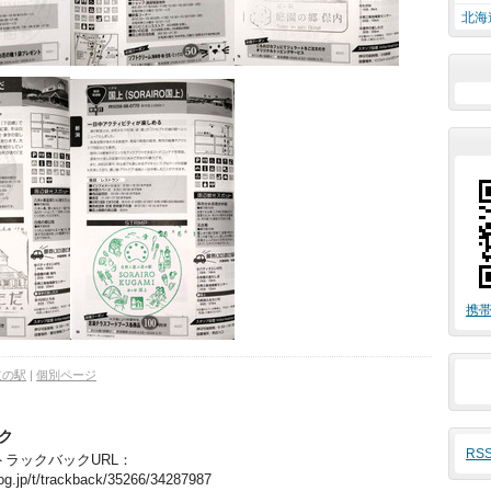
北海
携帯
道の駅
|
個別ページ
ク
RS
ラックバックURL：
blog.jp/t/trackback/35266/34287987