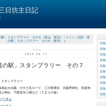
三日坊主日記
記
道の駅」スタンプラリー その６（富山、新潟）
|
メイン
|
北陸「道
の駅」スタンプラリー その８（新潟） »
北海
北海
2026-06-11
北海
北海
道の駅」スタンプラリー その７
北海
）
北海
北海
」スタンプラリー
北海
瓢湖あやめ園、やすだ瓦ロード、三川将軍杉、旦飯野神社、弥彦神
北海
国上神社、千眼堂吊り橋など（てまりの湯）
北海
マップで見る