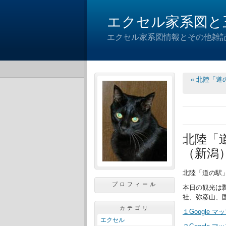
エクセル家系図と
エクセル家系図情報とその他雑
« 北陸「
北陸「
（新潟
北陸「道の駅
プロフィール
本日の観光は
社、弥彦山、
カテゴリ
１Google 
エクセル