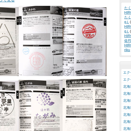
マップで見る
た
HIR
た
g.i.
(
HIR
g.i.
(
HIR
佐
HIR
riku
エクセ
エクセ
北海
北海
北海
北海
北海
北海
北海