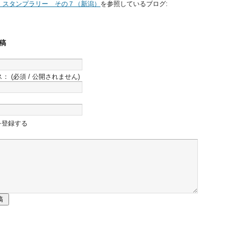
」スタンプラリー その７（新潟）
を参照しているブログ:
稿
ス：
(必須 / 公開されません)
を登録する