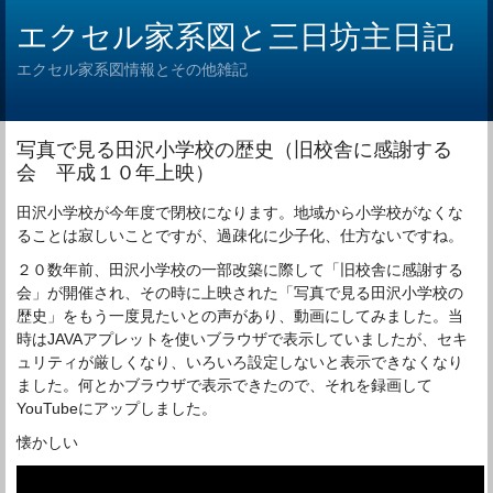
エクセル家系図と三日坊主日記
エクセル家系図情報とその他雑記
写真で見る田沢小学校の歴史（旧校舎に感謝する
会 平成１０年上映）
田沢小学校が今年度で閉校になります。地域から小学校がなくな
ることは寂しいことですが、過疎化に少子化、仕方ないですね。
２０数年前、田沢小学校の一部改築に際して「旧校舎に感謝する
会」が開催され、その時に上映された「写真で見る田沢小学校の
歴史」をもう一度見たいとの声があり、動画にしてみました。当
時はJAVAアプレットを使いブラウザで表示していましたが、セキ
ュリティが厳しくなり、いろいろ設定しないと表示できなくなり
ました。何とかブラウザで表示できたので、それを録画して
YouTubeにアップしました。
懐かしい