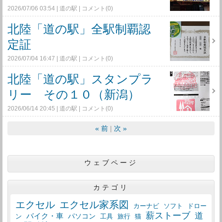
2026/07/06 03:54
道の駅
コメント(0)
北陸「道の駅」全駅制覇認
定証
2026/07/04 16:47
道の駅
コメント(0)
北陸「道の駅」スタンプラ
リー その１０（新潟）
2026/06/14 20:45
道の駅
コメント(0)
«
前
次
»
ウェブページ
カテゴリ
エクセル
エクセル家系図
カーナビ
ソフト
ドロー
薪ストーブ
道
バイク・車
パソコン
工具
猫
ン
旅行